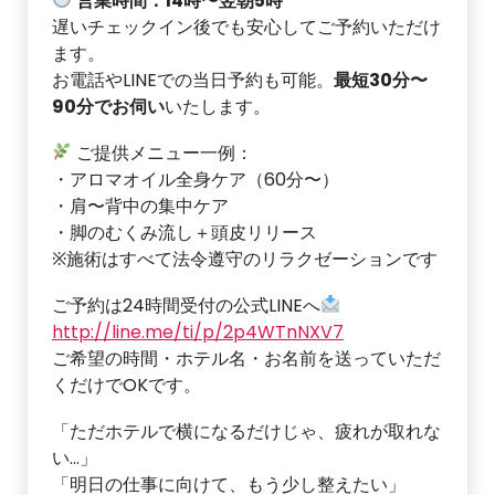
営業時間：14時〜翌朝5時
遅いチェックイン後でも安心してご予約いただけ
ます。
お電話やLINEでの当日予約も可能。
最短30分〜
90分でお伺い
いたします。
ご提供メニュー一例：
・アロマオイル全身ケア（60分〜）
・肩〜背中の集中ケア
・脚のむくみ流し＋頭皮リリース
※施術はすべて法令遵守のリラクゼーションです
ご予約は24時間受付の公式LINEへ
http://line.me/ti/p/2p4WTnNXV7
ご希望の時間・ホテル名・お名前を送っていただ
くだけでOKです。
「ただホテルで横になるだけじゃ、疲れが取れな
い…」
「明日の仕事に向けて、もう少し整えたい」