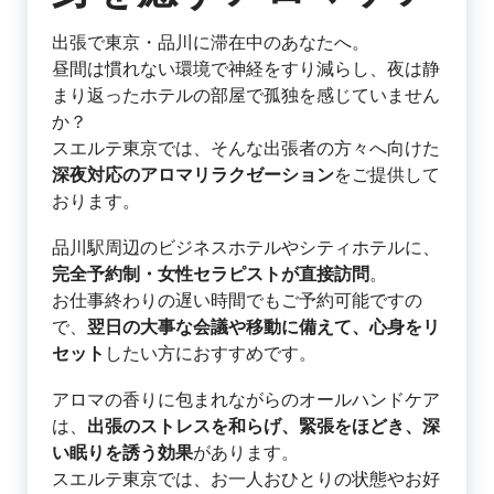
出張で東京・品川に滞在中のあなたへ。
昼間は慣れない環境で神経をすり減らし、夜は静
まり返ったホテルの部屋で孤独を感じていません
か？
スエルテ東京では、そんな出張者の方々へ向けた
深夜対応のアロマリラクゼーション
をご提供して
おります。
品川駅周辺のビジネスホテルやシティホテルに、
完全予約制・女性セラピストが直接訪問
。
お仕事終わりの遅い時間でもご予約可能ですの
で、
翌日の大事な会議や移動に備えて、心身をリ
セット
したい方におすすめです。
アロマの香りに包まれながらのオールハンドケア
は、
出張のストレスを和らげ、緊張をほどき、深
い眠りを誘う効果
があります。
スエルテ東京では、お一人おひとりの状態やお好