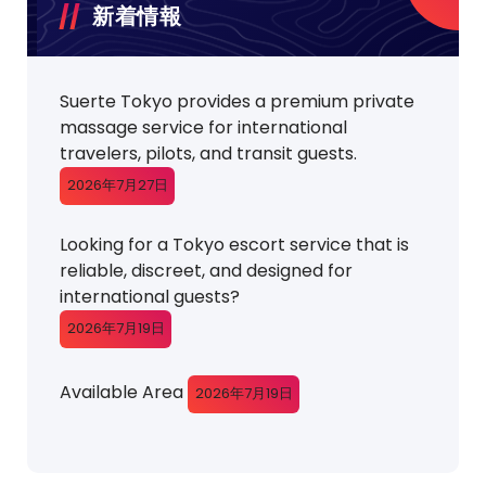
新着情報
Suerte Tokyo provides a premium private
massage service for international
travelers, pilots, and transit guests.
2026年7月27日
Looking for a Tokyo escort service that is
reliable, discreet, and designed for
international guests?
2026年7月19日
Available Area
2026年7月19日