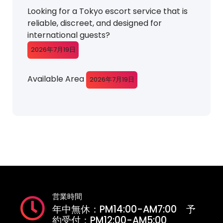
Looking for a Tokyo escort service that is
reliable, discreet, and designed for
international guests?
2026年7月19日
Available Area
2026年7月19日
営業時間
年中無休：PM14:00-AM7:00 予
約受付：PM12:00-AM5:00