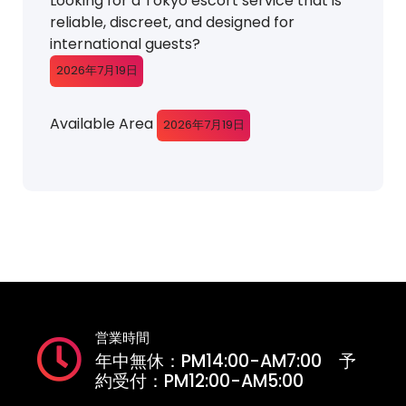
Looking for a Tokyo escort service that is
reliable, discreet, and designed for
international guests?
2026年7月19日
Available Area
2026年7月19日
営業時間
年中無休：PM14:00-AM7:00 予
約受付：PM12:00-AM5:00