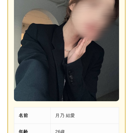
名前
月乃 結愛
年齢
26歳