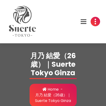
Skip
to
content
月乃 結愛（26
歳）｜Suerte
Tokyo Ginza
Home
-
月乃 結愛（26歳）｜
Suerte Tokyo Ginza