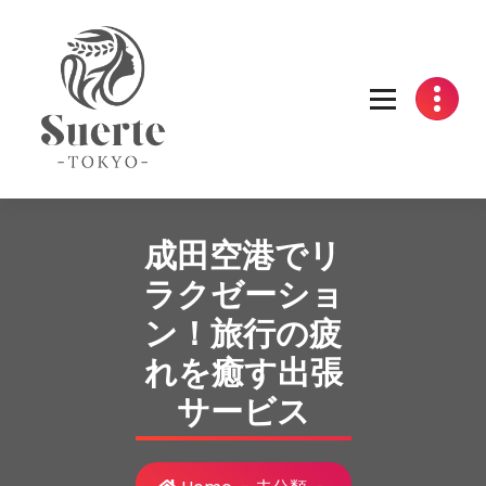
Skip
to
content
成田空港でリ
ラクゼーショ
ン！旅行の疲
れを癒す出張
サービス