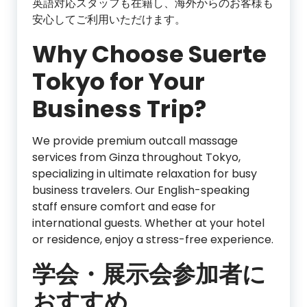
英語対応スタッフも在籍し、海外からのお客様も
安心してご利用いただけます。
Why Choose Suerte
Tokyo for Your
Business Trip?
We provide premium outcall massage
services from Ginza throughout Tokyo,
specializing in ultimate relaxation for busy
business travelers. Our English-speaking
staff ensure comfort and ease for
international guests. Whether at your hotel
or residence, enjoy a stress-free experience.
学会・展示会参加者に
おすすめ