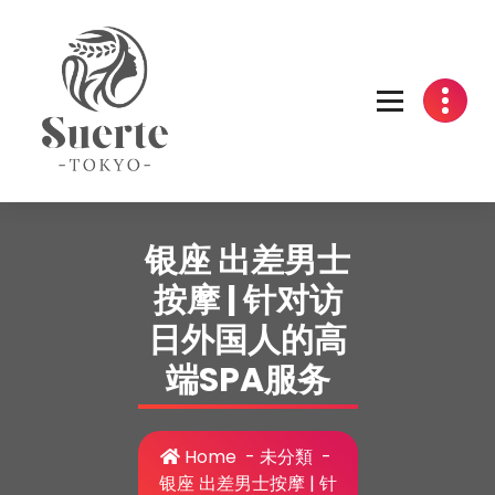
Skip
to
content
银座 出差男士
按摩 | 针对访
日外国人的高
端SPA服务
Home
-
未分類
-
银座 出差男士按摩 | 针