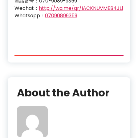
電話番号：070-9089-9359
Wechat：
http://wa.me/qr/IACKNUVMEB4JL1
Whatsapp：
07090899359
About the Author