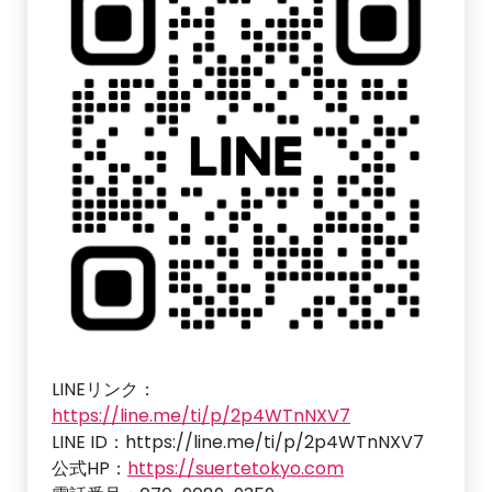
LINEリンク：
https://line.me/ti/p/2p4WTnNXV7
LINE ID：https://line.me/ti/p/2p4WTnNXV7
公式HP：
https://suertetokyo.com