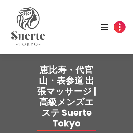
Skip
to
content
恵比寿・代官
山・表参道 出
張マッサージ |
高級メンズエ
ステ Suerte
Tokyo