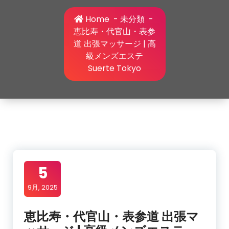
Home
-
未分類
-
恵比寿・代官山・表参
道 出張マッサージ | 高
級メンズエステ
Suerte Tokyo
5
9月, 2025
恵比寿・代官山・表参道 出張マ