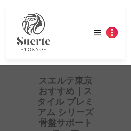
Skip
to
content
スエルテ東京
おすすめ｜ス
タイル プレミ
アム シリーズ
骨盤サポート