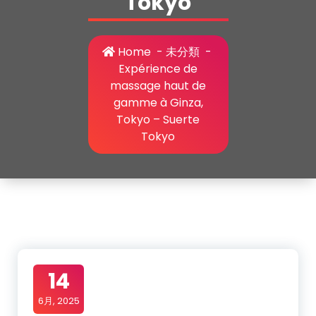
Tokyo
Home
-
未分類
-
Expérience de
massage haut de
gamme à Ginza,
Tokyo – Suerte
Tokyo
14
6月, 2025